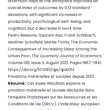
afternoon naps at the workplace improved an
overall index of outcomes by 0.12 standard
deviations, with significant increases in
productivity, psychological well-being, and
cognition, but a decrease in work time.
Pedro Bessone, Gautam Rao, Frank Schilbach,
Heather Schofield, Mattie Toma, The Economic
Consequences of Increasing Sleep Among the
Urban Poor,
The Quarterly Journal of Economics
,
Volume 136, Issue 3, August 2021, Pages 1887–1941,
https://doi.org/10.1093/qje/qjab013
Privations matérielles et sociales depuis 2013
Résumé :
Cet
Insee Résultats
explore la
privation matérielle et sociale déclarée dans
l’enquête Statistiques sur les Ressources et les
Conditions de Vie (SRCV). L’indicateur européen