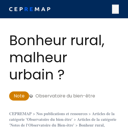
Skip to content
M
Bonheur rural,
malheur
urbain ?
Note
Observatoire du bien-être
CEPREMAP
>
Nos publications et ressources
>
Articles de la
catégorie 'Observatoire du bien-être'
>
Articles de la catégorie
'Notes de l'Observatoire du Bien-être'
> Bonheur rural,