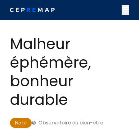
Skip to content
M
Malheur
éphémère,
bonheur
durable
Note
Observatoire du bien-être