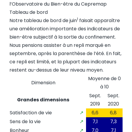
l’Observatoire du Bien-être du Cepremap
Tableau de bord
1
Notre
tableau de bord de juin
faisait apparaître
une amélioration importante des indicateurs de
bien-être subjectif à la sortie du confinement.
Nous pensions assister à un repli marqué en
septembre, après la parenthèse de l’été. En fait,
ce repli est limité, et la plupart des indicateurs
restent au-dessus de leur niveau moyen.
Moyenne de 0
Dimension
à 10
Sept.
Sept.
Grandes dimensions
2019
2020
Satisfaction de vie
↗
6,6
6,8
Sens de la vie
↗
7,1
7,3
Bonheur
↗
7,0
7,1