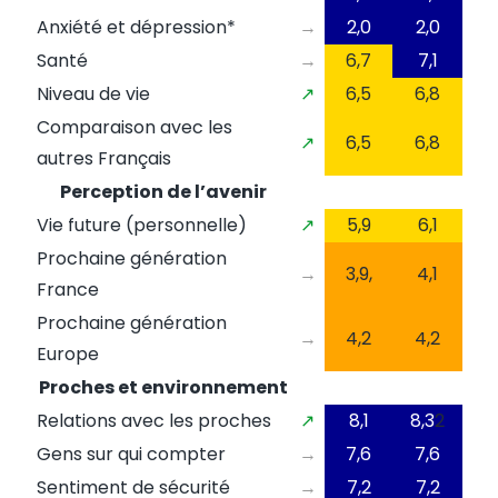
Anxiété et dépression*
→
2,0
2,0
Santé
→
6,7
7,1
Niveau de vie
↗
6,5
6,8
Comparaison avec les
↗
6,5
6,8
autres Français
Perception de l’avenir
Vie future (personnelle)
↗
5,9
6,1
Prochaine génération
→
3,9,
4,1
France
Prochaine génération
→
4,2
4,2
Europe
Proches et environnement
Relations avec les proches
↗
8,1
8,3
2
Gens sur qui compter
→
7,6
7,6
Sentiment de sécurité
→
7,2
7,2