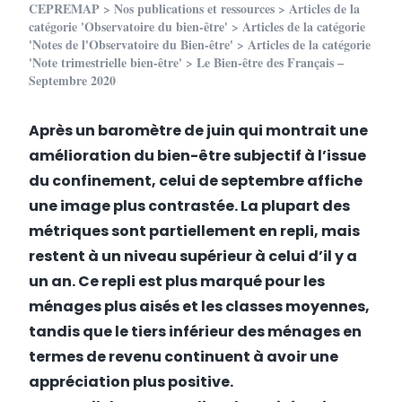
CEPREMAP
>
Nos publications et ressources
>
Articles de la
catégorie 'Observatoire du bien-être'
>
Articles de la catégorie
'Notes de l'Observatoire du Bien-être'
>
Articles de la catégorie
'Note trimestrielle bien-être'
> Le Bien-être des Français –
Septembre 2020
Après un baromètre de juin qui montrait une
amélioration du bien-être subjectif à l’issue
du confinement, celui de septembre affiche
une image plus contrastée. La plupart des
métriques sont partiellement en repli, mais
restent à un niveau supérieur à celui d’il y a
un an. Ce repli est plus marqué pour les
ménages plus aisés et les classes moyennes,
tandis que le tiers inférieur des ménages en
termes de revenu continuent à avoir une
appréciation plus positive.