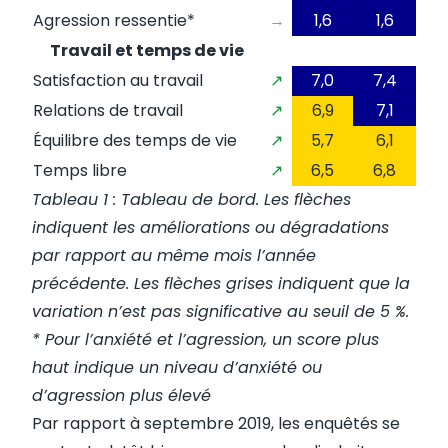
Agression ressentie*
→
1,6
1,6
Travail et temps de vie
Satisfaction au travail
↗
7,0
7,4
Relations de travail
↗
6,9
7,1
Équilibre des temps de vie
↗
5,7
6,1
Temps libre
↗
6,5
6,8
Tableau 1 : Tableau de bord. Les flèches
indiquent les améliorations ou dégradations
par rapport au même mois l’année
précédente. Les flèches grises indiquent que la
variation n’est pas significative au seuil de 5 %.
* Pour l’anxiété et l’agression, un score plus
haut indique un niveau d’anxiété ou
d’agression plus élevé
Par rapport à septembre 2019, les enquêtés se