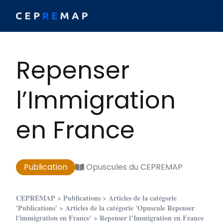
Skip to content
Repenser
l’Immigration
en France
Publication
Opuscules du CEPREMAP
CEPREMAP
>
Publications
>
Articles de la catégorie
'Publications'
>
Articles de la catégorie 'Opuscule Repenser
l'immigration en France'
>
Repenser l’Immigration en France