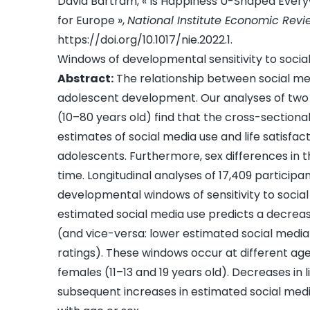
David Bartram, « Is Happiness U-Shaped Ever
for Europe »,
National Institute Economic Revi
https://doi.org/10.1017/nie.2022.1
.
Windows of developmental sensitivity to socia
Abstract:
The relationship between social med
adolescent development. Our analyses of two 
(10–80 years old) find that the cross-sectiona
estimates of social media use and life satisfac
adolescents. Furthermore, sex differences in th
time. Longitudinal analyses of 17,409 participan
developmental windows of sensitivity to socia
estimated social media use predicts a decrease 
(and vice-versa: lower estimated social media u
ratings). These windows occur at different age
females (11–13 and 19 years old). Decreases in l
subsequent increases in estimated social med