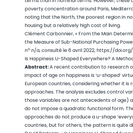
terms than in nominal terms. However, these 
poverty concentration around Paris, Mediterran
noting that the North, the poorest region in no
housing but a relatively high cost of living.
Clément Carbonnier, « From the Main Determi
the Measure of Sub-National Purchasing Power
o
n
n/a, consulté le 6 avril 2022,
https://doi.org/
Is Happiness U-Shaped Everywhere? A Methodo
Abstract:
A recent contribution to research o
impact of age on happiness is ‘u-shaped’ virtua
European countries, considering whether it is 
approaches. The analysis excludes control var
those variables are not antecedents of age) a
do not impose a quadratic functional form. The
approaches do not produce a u-shape ‘everyw
countries, but for others, the pattern is quite d