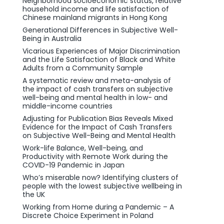
Neighborhood socioeconomic status, relative
household income and life satisfaction of
Chinese mainland migrants in Hong Kong
Generational Differences in Subjective Well-
Being in Australia
Vicarious Experiences of Major Discrimination
and the Life Satisfaction of Black and White
Adults from a Community Sample
A systematic review and meta-analysis of
the impact of cash transfers on subjective
well-being and mental health in low- and
middle-income countries
Adjusting for Publication Bias Reveals Mixed
Evidence for the Impact of Cash Transfers
on Subjective Well-Being and Mental Health
Work-life Balance, Well-being, and
Productivity with Remote Work during the
COVID-19 Pandemic in Japan
Who’s miserable now? Identifying clusters of
people with the lowest subjective wellbeing in
the UK
Working from Home during a Pandemic – A
Discrete Choice Experiment in Poland