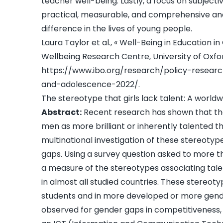
teacher well-being. Lastly, a focus on subjectiv
practical, measurable, and comprehensive and
difference in the lives of young people.
Laura Taylor et al., « Well-Being in Education 
Wellbeing Research Centre, University of Oxfor
https://www.ibo.org/research/policy-researc
and-adolescence-2022/
.
The stereotype that girls lack talent: A worldw
Abstract:
Recent research has shown that the
men as more brilliant or inherently talented 
multinational investigation of these stereotyp
gaps. Using a survey question asked to more th
a measure of the stereotypes associating tal
in almost all studied countries. These stereo
students and in more developed or more gender
observed for gender gaps in competitiveness, s