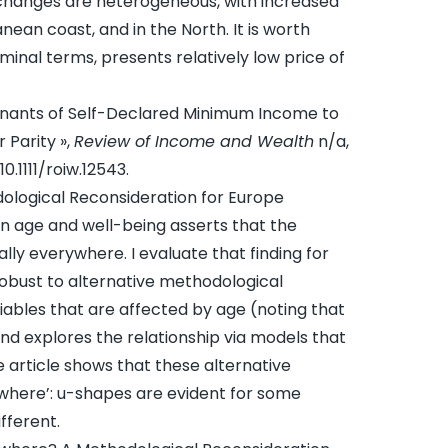
changes are heterogeneous, with increased
ean coast, and in the North. It is worth
minal terms, presents relatively low price of
nants of Self-Declared Minimum Income to
 Parity »,
Review of Income and Wealth
n/a,
10.1111/roiw.12543
.
logical Reconsideration for Europe
n age and well-being asserts that the
lly everywhere. I evaluate that finding for
robust to alternative methodological
iables that are affected by age (noting that
nd explores the relationship via models that
 article shows that these alternative
here’: u-shapes are evident for some
ifferent.