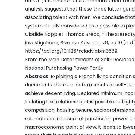
an ICT (Information and Communication Techno
analysis suggests that these three latter gen
associating talent with men. We conclude tha
systematically considered as a possible explana
Clotilde Napp et Thomas Breda, « The stereotyp
investigation », Science Advances 8, no 10 (s. d
https://doi.org/10.1126/sciadv.abm3689
.
From the Main Determinants of Self-Declared
National Purchasing Power Parity
Abstract:
Exploiting a French living condition
documents the main determinants of self-de
achieve decent living. Declared minimum incom
Isolating this relationship, it is possible to hig
composition, housing tenure, socioprofessional 
sub-national measure of purchasing power par
macroeconomic point of view, it leads to lower