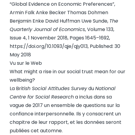
“Global Evidence on Economic Preferences”,
Armin Falk Anke Becker Thomas Dohmen
Benjamin Enke David Huffman Uwe Sunde,
The
Quarterly Journal of Economics
, Volume 133,
Issue 4, 1 November 2018, Pages 1645–1692,
https://doi.org/10.1093/qje/qjy013
, Published: 30
May 2018
Vu sur le Web
What might a rise in our social trust mean for our
wellbeing?
La B
ritish Social Attitudes Survey
du
N
ational
Centre for Social Research
a inclus dans sa
vague de 2017 un ensemble de questions sur la
confiance interpersonnelle. Ils y consacrent un
chapitre de leur
rapport
, et les données seront
publiées cet automne.