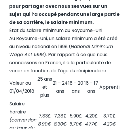
pour partager avec nous ses vues sur un
sujet qui l’a occupé pendant une large partie
de sa carrière, le salaire minimum.
État du salaire minimum au Royaume-Uni
Au Royaume-Uni, un salaire minimum a été créé
au niveau national en 1998 (
National Minimum
Wage Act 1998
). Par rapport à ce que nous
connaissons en France, il a la particularité de
varier en fonction de l’âge du récipiendaire :
25 ans
Valeur au
21 – 24
18 – 20
16 – 17
et
Apprenti
01/04/2018
ans
ans
ans
plus
Salaire
horaire
7,83£
7,38£
5,90£
4,20£
3,70£
(conversion
8,90€
8,30€
6,70€
4,77€
4,20€
au taux du