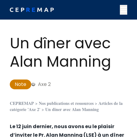
Skip to content
M
Un dîner avec
Alan Manning
Note
Axe 2
CEPREMAP
>
Nos publications et ressources
>
Articles de la
catégorie 'Axe 2'
> Un dîner avec Alan Manning
Le 12 juin dernier, nous avons eu le plaisir
d’inviter le Pr. Alan Manning (LSE) à un dîner