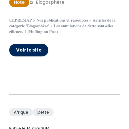
Note
Blogosphère
CEPREMAP
>
Nos publications et ressources
>
Articles de la
catégorie 'Blogosphère'
> Les annulations de dette sont-elles
efficaces ? (Huffington Post)
Voir le site
Afrique
Dette
Publié le
14 mai 2014