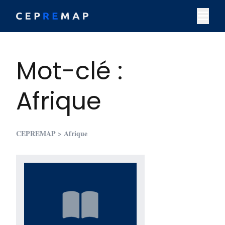
Skip to content
M
Mot-clé :
Afrique
CEPREMAP
> Afrique