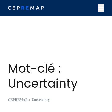
Skip to content
M
Mot-clé :
Uncertainty
CEPREMAP
> Uncertainty