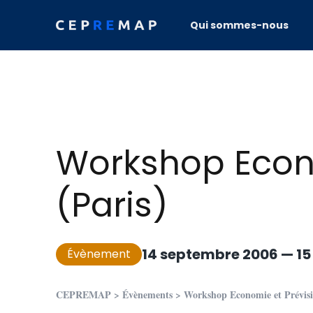
Skip to content
Qui sommes-nous
Workshop Econo
(Paris)
14 septembre 2006
—
15
Évènement
CEPREMAP
>
Évènements
>
Workshop Economie et Prévisi