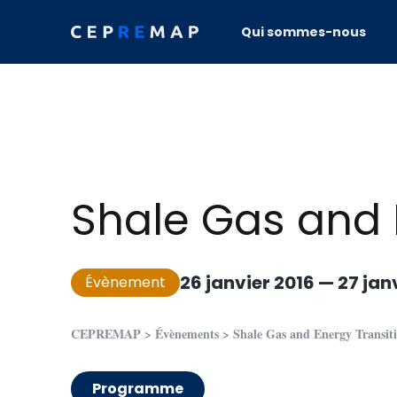
Skip to content
Qui sommes-nous
Shale Gas and 
26 janvier 2016
—
27 jan
Évènement
CEPREMAP
>
Évènements
>
Shale Gas and Energy Transit
Programme