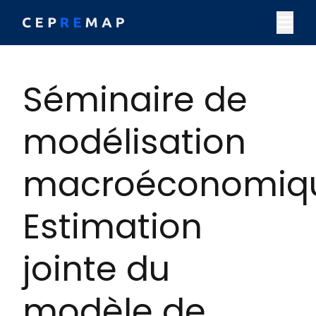
Skip to content
M
Séminaire de
modélisation
macroéconomiqu
Estimation
jointe du
modèle de