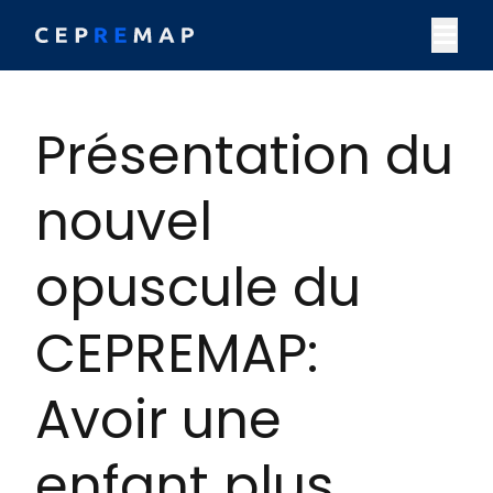
Skip to content
M
Présentation du
nouvel
opuscule du
CEPREMAP:
Avoir une
enfant plus