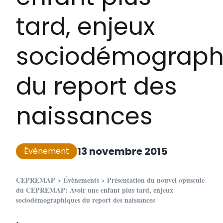
tard, enjeux
sociodémograph
du report des
naissances
13 novembre 2015
Évènement
CEPREMAP
>
Évènements
>
Présentation du nouvel opuscule
du CEPREMAP: Avoir une enfant plus tard, enjeux
sociodémographiques du report des naissances