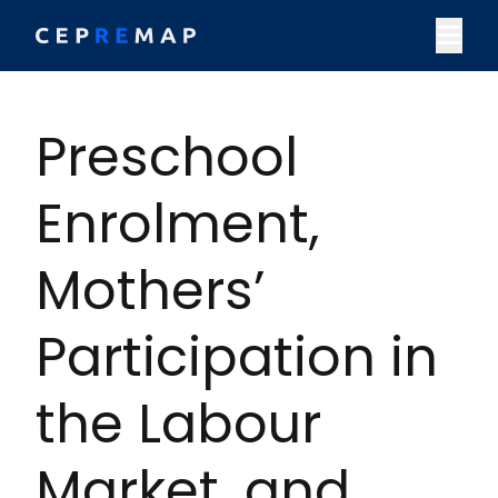
Skip to content
M
Preschool
Enrolment,
Mothers’
Participation in
the Labour
Market, and