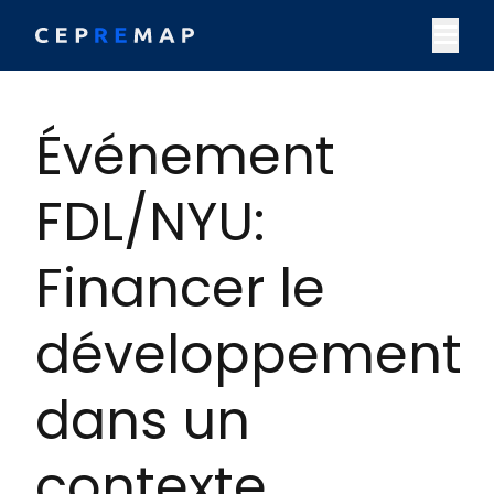
Skip to content
M
Événement
FDL/NYU:
Financer le
développement
dans un
contexte