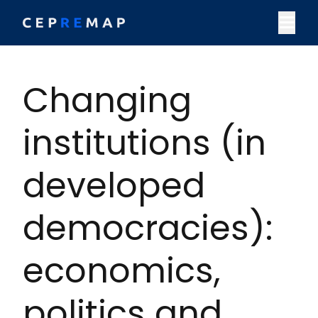
Skip to content
M
Changing
institutions (in
developed
democracies):
economics,
politics and