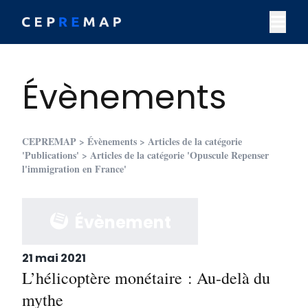
Skip to content
M
Évènements
CEPREMAP
>
Évènements
>
Articles de la catégorie
'Publications'
> Articles de la catégorie 'Opuscule Repenser
l'immigration en France'
Évènement
21 mai 2021
L’hélicoptère monétaire : Au-delà du
mythe