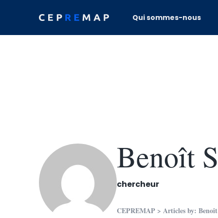
Skip to content
Qui sommes-nous
Benoît
chercheur
CEPREMAP
> Articles by: Ben