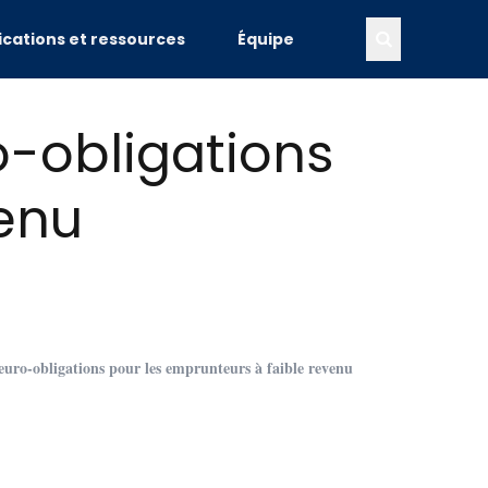
ications et ressources
Équipe
ro-obligations
venu
s euro-obligations pour les emprunteurs à faible revenu