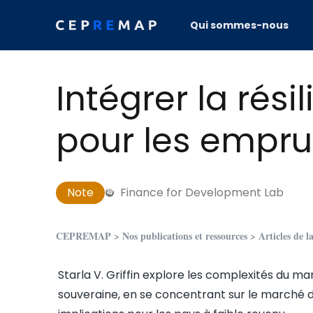
Skip to content
Qui sommes-nous
Intégrer la rés
pour les empru
Note
Finance for Development Lab
CEPREMAP
>
Nos publications et ressources
>
Articles de 
Starla V. Griffin explore les complexités du ma
souveraine, en se concentrant sur le marché d