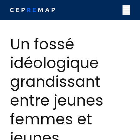
Skip to content
M
Un fossé
idéologique
grandissant
entre jeunes
femmes et
jeunes