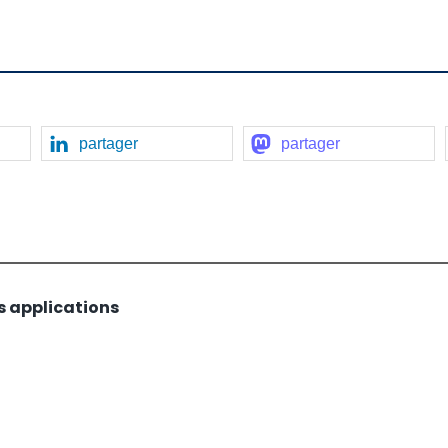
partager
partager
s applications