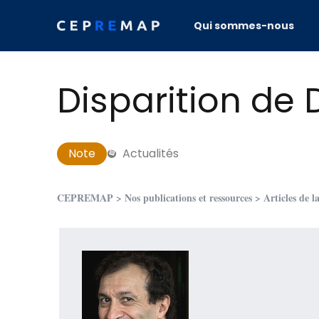
Skip to content
Qui sommes-nous
Disparition de 
Note
Actualités
CEPREMAP
>
Nos publications et ressources
>
Articles de l