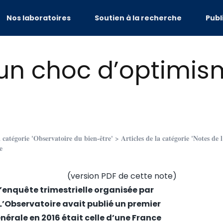
Nos laboratoires
Soutien à la recherche
Publ
: un choc d’optimi
a catégorie 'Observatoire du bien-être'
>
Articles de la catégorie 'Notes de 
e
(
version PDF de cette note
)
 l’enquête trimestrielle organisée par
L’Observatoire avait publié un
premier
énérale en 2016 était celle d’une France