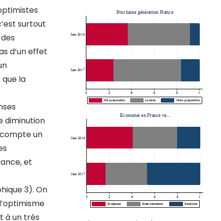
optimistes
’est surtout
 des
as d’un effet
un
 que la
nses
e diminution
n compte un
es
ance, et
hique 3). On
 l’optimisme
t à un très