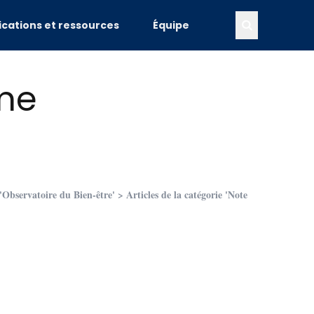
ications et ressources
Équipe
sme
l'Observatoire du Bien-être'
>
Articles de la catégorie 'Note