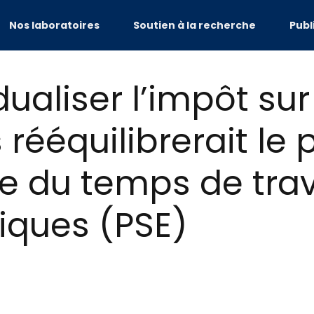
Nos laboratoires
Soutien à la recherche
Publ
dualiser l’impôt su
rééquilibrerait le
u temps de trava
iques (PSE)