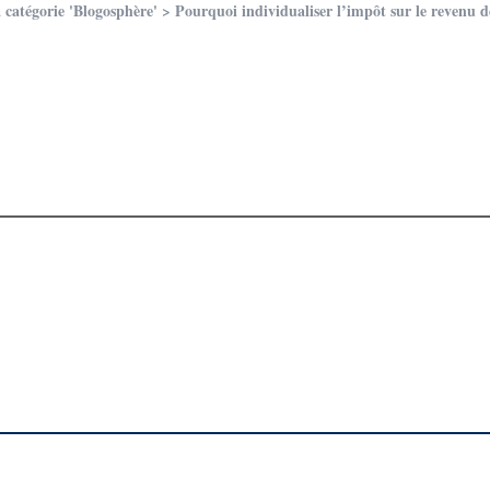
a catégorie 'Blogosphère'
> Pourquoi individualiser l’impôt sur le revenu 