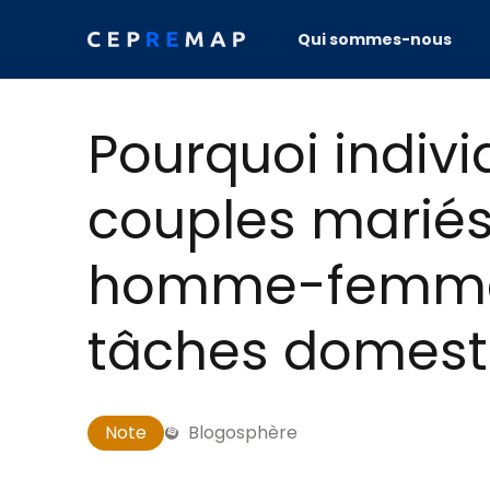
Skip to content
Qui sommes-nous
Pourquoi indivi
couples mariés 
homme-femme d
tâches domest
Note
Blogosphère