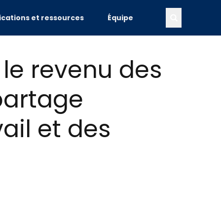
ications et ressources
Équipe
r le revenu des
 partage
il et des