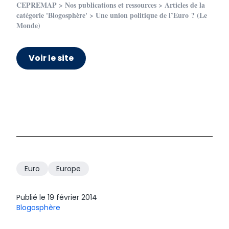
CEPREMAP
>
Nos publications et ressources
>
Articles de la
catégorie 'Blogosphère'
> Une union politique de l’Euro ? (Le
Monde)
Voir le site
Euro
Europe
Publié le
19 février 2014
Blogosphère