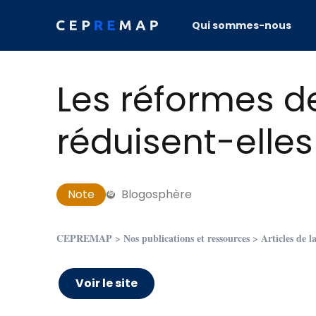
Skip to content
Qui sommes-nous
Les réformes de
réduisent-elle
Note
Blogosphère
CEPREMAP
>
Nos publications et ressources
>
Articles de l
Voir le site