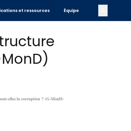
ications et ressources
Équipe
tructure
G-MonD)
isent-elles la corruption ? (G-MonD)