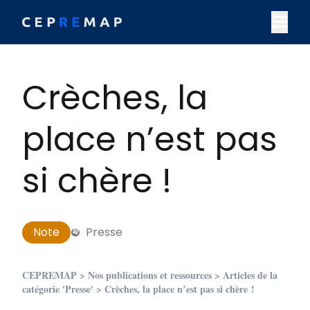
Skip to content
M
Crèches, la
place n’est pas
si chère !
Note
Presse
CEPREMAP
>
Nos publications et ressources
>
Articles de la
catégorie 'Presse'
> Crèches, la place n’est pas si chère !