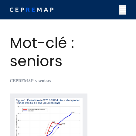
Skip to content
M
Mot-clé :
seniors
CEPREMAP
> seniors