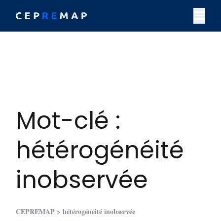
Skip to content
M
Mot-clé :
hétérogénéité
inobservée
CEPREMAP
> hétérogénéité inobservée